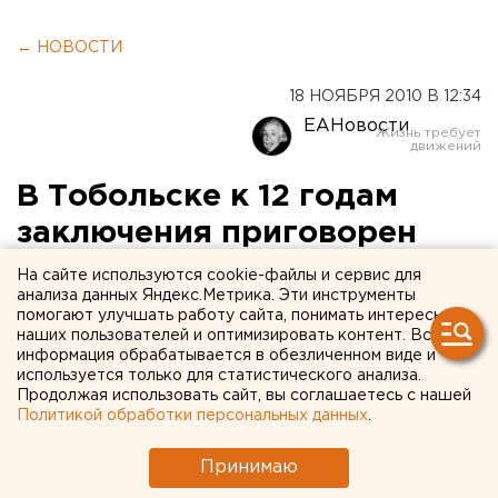
← НОВОСТИ
18 НОЯБРЯ 2010 В 12:34
ЕАНовости
В Тобольске к 12 годам
заключения приговорен
мужчина, изнасиловавший
На сайте используются cookie-файлы и сервис для
анализа данных Яндекс.Метрика. Эти инструменты
12-летнего мальчика
помогают улучшать работу сайта, понимать интересы
наших пользователей и оптимизировать контент. Вся
информация обрабатывается в обезличенном виде и
В Тобольске к 12 годам заключения приговорен
используется только для статистического анализа.
мужчина, изнасиловавший 12-летнего мальчика,
Продолжая использовать сайт, вы соглашаетесь с нашей
сообщили агентству ЕАН в пресс-службе
Политикой обработки персональных данных
.
прокуратуры Тюменской области.
Принимаю
В Тобольске к 12 годам заключения приговорен