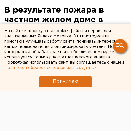
В результате пожара в
частном жилом доме в
Ачитском городском
На сайте используются cookie-файлы и сервис для
анализа данных Яндекс.Метрика. Эти инструменты
округе погибли два
помогают улучшать работу сайта, понимать интересы
наших пользователей и оптимизировать контент. Вся
человека
информация обрабатывается в обезличенном виде и
используется только для статистического анализа.
В результате пожара в частном жилом доме в
Продолжая использовать сайт, вы соглашаетесь с нашей
Политикой обработки персональных данных
.
Ачитском городском округе погибли два
человека, сообщили агентству ЕАН в пресс-
Принимаю
службе ГУ МЧС РФ по Свердловской области.
В результате пожара в частном жилом доме в
Ачитском городском округе погибли два человека,
сообщили агентству ЕАН в пресс-службе ГУ МЧС
РФ по Свердловской области.
Пожар произошел в частном доме на улице Мира, 51