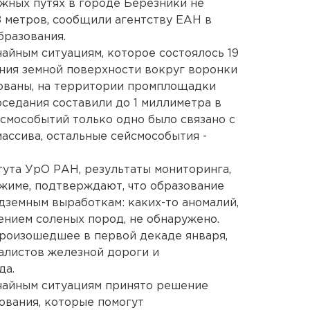
жных путях в городе Березники не
8 метров, сообщили агентству ЕАН в
бразования.
айным ситуациям, которое состоялось 19
ания земной поверхности вокруг воронки
рованы, на территории промплощадки
седания составили до 1 миллиметра в
йсмособытий только одно было связано с
ассива, остальные сейсмособытия -
ута УрО РАН, результаты мониторинга,
жиме, подтверждают, что образование
дземным выработкам: каких-то аномалий,
ением соленых пород, не обнаружено.
 произошедшее в первой декаде января,
алистов железной дороги и
да.
ычайным ситуациям принято решение
ования, которые помогут