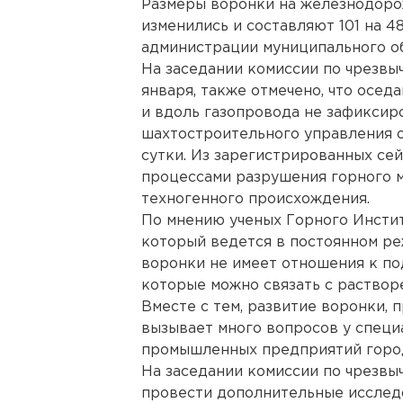
Размеры воронки на железнодоро
изменились и составляют 101 на 4
администрации муниципального о
На заседании комиссии по чрезвыч
января, также отмечено, что осед
и вдоль газопровода не зафикси
шахтостроительного управления о
сутки. Из зарегистрированных се
процессами разрушения горного м
техногенного происхождения.
По мнению ученых Горного Инстит
который ведется в постоянном ре
воронки не имеет отношения к по
которые можно связать с раствор
Вместе с тем, развитие воронки,
вызывает много вопросов у специ
промышленных предприятий горо
На заседании комиссии по чрезв
провести дополнительные исслед