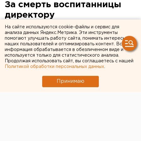
За смерть воспитанницы
директору
Нижнесергинского
На сайте используются cookie-файлы и сервис для
анализа данных Яндекс.Метрика. Эти инструменты
детского дома объявлен
помогают улучшать работу сайта, понимать интересы
наших пользователей и оптимизировать контент. Вся
выговор
информация обрабатывается в обезличенном виде и
используется только для статистического анализа.
Чиновники минобразования Свердловской
Продолжая использовать сайт, вы соглашаетесь с нашей
Политикой обработки персональных данных
.
области и директор ГОУ «Нижнесергинский
детский дом» привлечены к ответственности за
Принимаю
удушение воспитанницы детдома, сообщили
агентству ЕАН в пресс-службе прокуратуры
Свердловской области.
Чиновники минобразования Свердловской области и
директор ГОУ «Нижнесергинский детский дом»
привлечены к ответственности за удушение
воспитанницы детдома, сообщили агентству ЕАН в