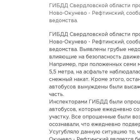
ГИБДД Свердловской области про
Ново-Окунево - Рефтинский, сооб
ведомства.
ГИБДД Свердловской области про
Ново-Окунево - Рефтинский, сооб
ведомства. Выявлены грубые недо
влияющие на безопасность движен
Например, при положенных семи м
5,5 метра, на асфальте наблюдала
снежный накат. Кроме этого, оста
автобусов вынуждены были высаж
часть.
Инспекторами ГИБДД были опрош
автобусов, которые ежедневно со
участку. Все опрошенные были во
осознавали, что ежедневно подвер
Усугубляло данную ситуацию то, ч
Окунево - Рефтинский является б