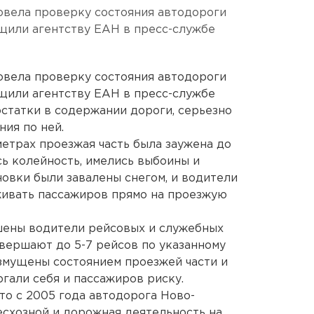
вела проверку состояния автодороги
щили агентству ЕАН в пресс-службе
вела проверку состояния автодороги
щили агентству ЕАН в пресс-службе
статки в содержании дороги, серьезно
ия по ней.
етрах проезжая часть была заужена до
сь колейность, имелись выбоины и
новки были завалены снегом, и водители
ивать пассажиров прямо на проезжую
ены водители рейсовых и служебных
вершают до 5-7 рейсов по указанному
змущены состоянием проезжей части и
гали себя и пассажиров риску.
то с 2005 года автодорога Ново-
есхозной и дорожная деятельность на