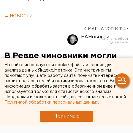
← НОВОСТИ
4 МАРТА 2011 В 11:47
ЕАНовости
В Ревде чиновники могли
на свое усмотрение
На сайте используются cookie-файлы и сервис для
анализа данных Яндекс.Метрика. Эти инструменты
записывать жителей в
помогают улучшать работу сайта, понимать интересы
наших пользователей и оптимизировать контент. Вся
число первоочередников в
информация обрабатывается в обезличенном виде и
используется только для статистического анализа.
детсады
Продолжая использовать сайт, вы соглашаетесь с нашей
Политикой обработки персональных данных
.
Прокуратурой Ревды выявлен коррупциогенный
Принимаю
фактор в документе по формированию очереди
в детские сады, сообщили агентству ЕАН в
пресс-службе прокуратуры области.