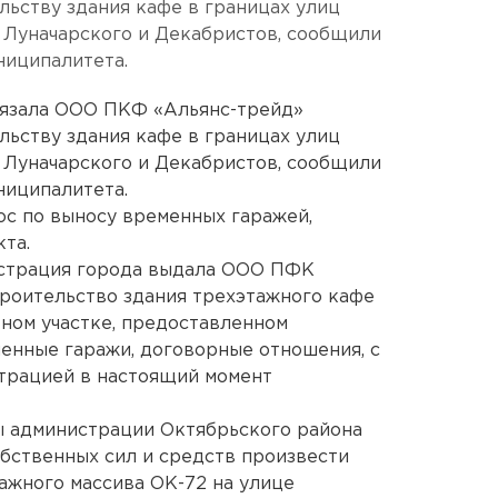
льству здания кафе в границах улиц
 Луначарского и Декабристов, сообщили
ниципалитета.
бязала ООО ПКФ «Альянс-трейд»
льству здания кафе в границах улиц
 Луначарского и Декабристов, сообщили
ниципалитета.
с по выносу временных гаражей,
та.
нистрация города выдала ООО ПФК
роительство здания трехэтажного кафе
ьном участке, предоставленном
енные гаражи, договорные отношения, с
трацией в настоящий момент
ы администрации Октябрьского района
обственных сил и средств произвести
ажного массива ОК-72 на улице