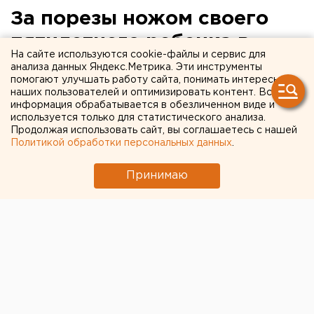
За порезы ножом своего
пятилетнего ребенка в
На сайте используются cookie-файлы и сервис для
«воспитательных» целях
анализа данных Яндекс.Метрика. Эти инструменты
помогают улучшать работу сайта, понимать интересы
отец получил условный
наших пользователей и оптимизировать контент. Вся
информация обрабатывается в обезличенном виде и
срок
используется только для статистического анализа.
Продолжая использовать сайт, вы соглашаетесь с нашей
Политикой обработки персональных данных
.
Мировым судьей Гаринского района на
основании представленных государственным
Принимаю
обвинителем доказательств вынесен приговор в
отношении Вадима Б.
Мировым судьей Гаринского района на основании
представленных государственным обвинителем
доказательств вынесен приговор в отношении
Вадима Б., сообщили агентству ЕАН в пресс-службе
областной прокуратуры.
Мужчина признан виновным в неисполнении