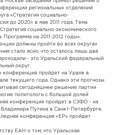
 в Москве заседании принял решение о
нференции региональных отделений
уга «Стратегия социально-
ии до 2020» в мае 2011 года. Тема
«Стратегия социально-экономического
. Программа на 2011-2012 годы».
ренции должны пройти во всех округах
ия стало ясно, что осталось лишь два
проходили - это Уральский федеральный
ьный округ.
то конференция пройдет на Урале в
ачале текущего года. Однако эти прогнозы
учитывая сегодняшнее решение партии
многие политологи с большой долей
дняя конференция пройдет в СЗФО - на
 Владимира Путина в Санкт-Петербурге,
следняя конференция «ЕР» пройдет
тству ЕАН о том, что Уральская