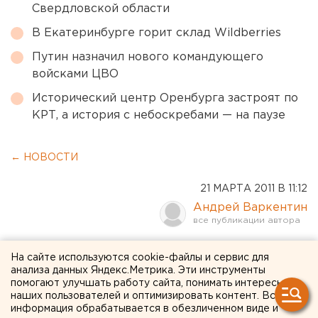
Свердловской области
В Екатеринбурге горит склад Wildberries
Путин назначил нового командующего
войсками ЦВО
Исторический центр Оренбурга застроят по
КРТ, а история с небоскребами — на паузе
← НОВОСТИ
21 МАРТА 2011 В 11:12
Андрей Варкентин
В Качканаре при
На сайте используются cookie-файлы и сервис для
анализа данных Яндекс.Метрика. Эти инструменты
столкновении локомотива
помогают улучшать работу сайта, понимать интересы
и автомобиля «Соболь»
наших пользователей и оптимизировать контент. Вся
информация обрабатывается в обезличенном виде и