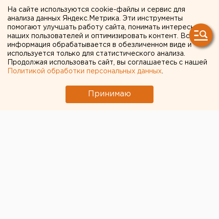
На сайте используются cookie-файлы и сервис для
В середине недели на территории Среднего
анализа данных Яндекс.Метрика. Эти инструменты
Урала пройдет мокрый снег, сообщили
помогают улучшать работу сайта, понимать интересы
наших пользователей и оптимизировать контент. Вся
агентству ЕАН в Свердловском
информация обрабатывается в обезличенном виде и
гидрометеоцентре.
используется только для статистического анализа.
Продолжая использовать сайт, вы соглашаетесь с нашей
В середине недели на территории Среднего Урала
Политикой обработки персональных данных
.
пройдет мокрый снег, сообщили агентству ЕАН в
Принимаю
Свердловском гидрометеоцентре. Это обусловлено
приближающимся циклоном.
В течение недели ночные температуры будут
держаться на уровне минус 3-8 градусов. Днем
ожидается плюсовая температура. 22 марта в
регионе ожидается переменная облачность, ночью
без осадков.
Ночью и утром на дорогах будет гололедица. Ветер
- юго-восточный и южный со скоростью 3-8 метров в
секунду. Температура воздуха ночью - минус 5-10
градусов, в горных и пониженных районах - до 15