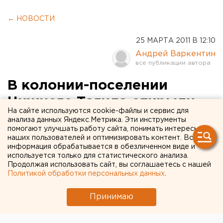
← НОВОСТИ
25 МАРТА 2011 В 12:10
Андрей Варкентин
В колонии-поселении
Нижнего Тагила открыли
На сайте используются cookie-файлы и сервис для
общежитие для
анализа данных Яндекс.Метрика. Эти инструменты
помогают улучшать работу сайта, понимать интересы
осужденных женщин с
наших пользователей и оптимизировать контент. Вся
информация обрабатывается в обезличенном виде и
детьми
используется только для статистического анализа.
Продолжая использовать сайт, вы соглашаетесь с нашей
Политикой обработки персональных данных
.
Начальник ГУ ФСИН России по Свердловской
области Сергей Худорожков 24 марта открыл в
Принимаю
колонии-поселении №48 в Нижнем Тагиле
общежитие для осужденных женщин с детьми и