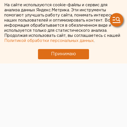
добраться на специальном
На сайте используются cookie-файлы и сервис для
анализа данных Яндекс.Метрика. Эти инструменты
бесплатном автобусе.
помогают улучшать работу сайта, понимать интересы
наших пользователей и оптимизировать контент. Вся
ФОТО
информация обрабатывается в обезличенном виде и
используется только для статистического анализа.
Футбольный клуб «Урал» возобновляет доставку
Продолжая использовать сайт, вы соглашаетесь с нашей
Политикой обработки персональных данных
.
зрителей на стадион, сообщили агентству ЕАН в
пресс-службе команды. «Икарус» на 150 мест будет
Принимаю
курсировать по маршруту остановка «Метро
Уралмаш» - стадион «Уралмаш» в течение двух
часов перед каждым домашним матчем «Урала».
Начало рейсов в будние дни - в 17 часов, в выходные
- в 15 часов. Интервал движения составит 20-30
минут. По окончанию каждого матча также будут
совершаться рейсы и в обратном направлении - от
Дворца Культуры «УЗТМ» до станции метро
«Уралмаш». Увозить болельщиков со стадиона
будут уже два автобуса. В пресс-службе клуба
отметили, что все поездки будут бесплатными.