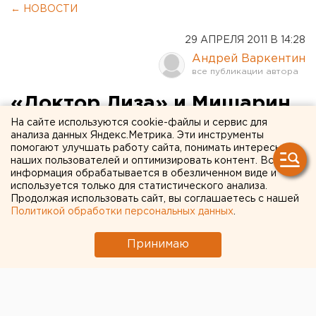
← НОВОСТИ
29 АПРЕЛЯ 2011 В 14:28
Андрей Варкентин
«Доктор Лиза» и Мишарин
договорились: на Среднем
На сайте используются cookie-файлы и сервис для
анализа данных Яндекс.Метрика. Эти инструменты
Урале будут открыты два
помогают улучшать работу сайта, понимать интересы
наших пользователей и оптимизировать контент. Вся
хосписа
информация обрабатывается в обезличенном виде и
используется только для статистического анализа.
Продолжая использовать сайт, вы соглашаетесь с нашей
Власти Свердловской области намерены
Политикой обработки персональных данных
.
использовать опыт международного фонда
«Справедливая помощь» и открыть два хосписа
Принимаю
на Среднем Урале уже в ближайшее время,
сообщили агентству ЕАН в департаменте
информационной политики губернатора.