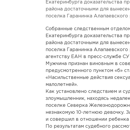
Екатеринбурга доказательства п
района достаточными для вынесе
поселка Гаранинка Алапаевского 
Собранные следственным отдело
Екатеринбурга доказательства п
района достаточными для вынесе
поселка Гаранинка Алапаевского 
агентству ЕАН в пресс-службе СУ
Мужчина признан виновным в сов
предусмотренного пунктом «б» ст
«Насильственные действия сексу
малолетней».
Как установлено следствием и суд
злоумышленник, находясь недалек
поселке Северка Железнодорожног
незнакомую 10-летнюю девочку. З
и совершил в отношении ребенка 
По результатам судебного рассмо