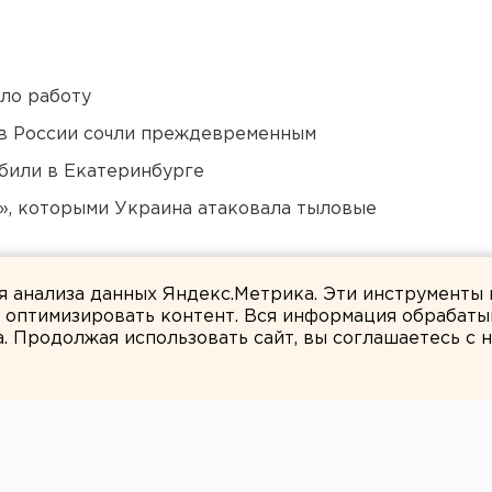
ло работу
в России сочли преждевременным
били в Екатеринбурге
», которыми Украина атаковала тыловые
а в Оренбургской области и Башкирии
ля анализа данных Яндекс.Метрика. Эти инструменты
и оптимизировать контент. Вся информация обрабаты
а. Продолжая использовать сайт, вы соглашаетесь с
Андрей Варкентин