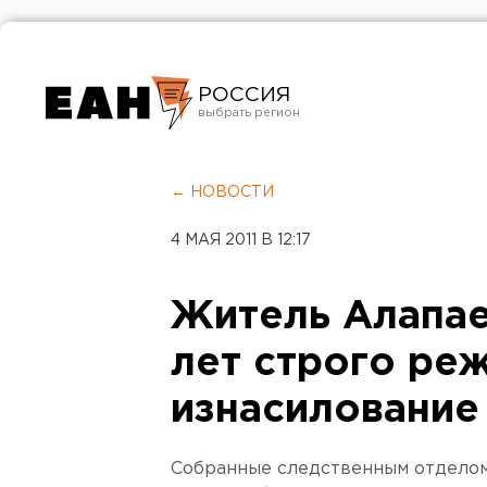
РОССИЯ
Екатеринбург
Челябинск
← НОВОСТИ
Курган
4 МАЯ 2011 В 12:17
Оренбург
Житель Алапае
лет строго ре
изнасилование
Собранные следственным отдело