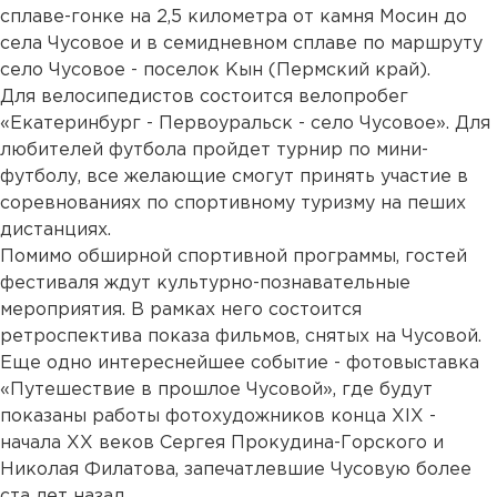
сплаве-гонке на 2,5 километра от камня Мосин до
села Чусовое и в семидневном сплаве по маршруту
село Чусовое - поселок Кын (Пермский край).
Для велосипедистов состоится велопробег
«Екатеринбург - Первоуральск - село Чусовое». Для
любителей футбола пройдет турнир по мини-
футболу, все желающие смогут принять участие в
соревнованиях по спортивному туризму на пеших
дистанциях.
Помимо обширной спортивной программы, гостей
фестиваля ждут культурно-познавательные
мероприятия. В рамках него состоится
ретроспектива показа фильмов, снятых на Чусовой.
Еще одно интереснейшее событие - фотовыставка
«Путешествие в прошлое Чусовой», где будут
показаны работы фотохудожников конца XIX -
начала XX веков Сергея Прокудина-Горского и
Николая Филатова, запечатлевшие Чусовую более
ста лет назад.