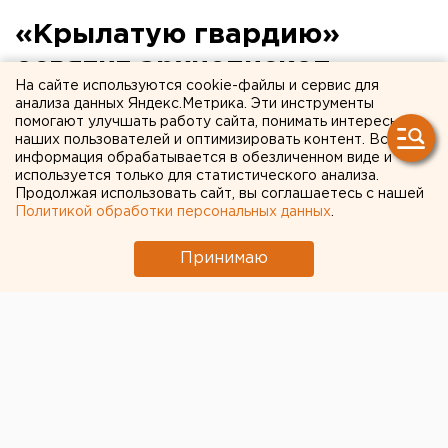
«Крылатую гвардию»
освятит архиепископ
На сайте используются cookie-файлы и сервис для
Екатеринбургский и
анализа данных Яндекс.Метрика. Эти инструменты
помогают улучшать работу сайта, понимать интересы
Верхотурский Викентий
наших пользователей и оптимизировать контент. Вся
информация обрабатывается в обезличенном виде и
используется только для статистического анализа.
Архиепископ Екатеринбургский и Верхотурский
Продолжая использовать сайт, вы соглашаетесь с нашей
Викентий 20 мая проведет освящение Музея
Политикой обработки персональных данных
.
Воздушно-десантных войск «Крылатая гвардия»,
сообщили агентству ЕАН в пресс-службе
Принимаю
регионального министерства культуры и туризма.
Мероприятие приурочено к 17-й годовщине
образования музея. Старт - в 11 часов 30 минут.
Напомним, что официальное открытие Областного
музея ВДВ «Крылатая гвардия» состоялось 21 мая
1994 года. Инициатором создания музея ВДВ и его
первым директором стала участница Великой
Отечественной войны Н.И.Михайлова.