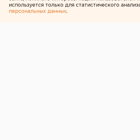
используется только для статистического анализ
персональных данных
.
← НОВОСТИ
23 МАЯ 2011 В 13:48
Прокуратура Е
организует до
проверку в от
Федерации пр
Свердловской 
Прокуратуре Екатеринбурга по у
Свердловской области поручено 
в отношении Федерации профсою