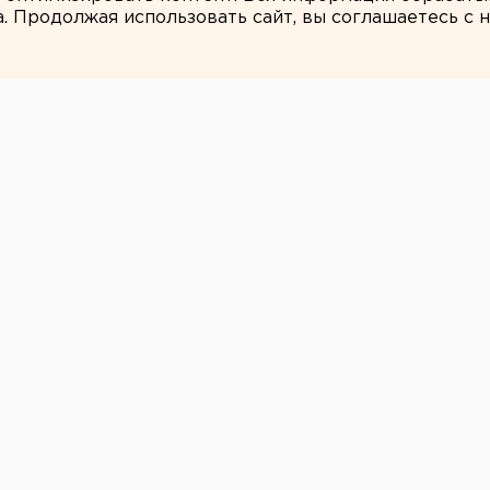
а. Продолжая использовать сайт, вы соглашаетесь с
ЕАНовости
катеринбурга
полнительную
ношении
офсоюзов
области
казанию заместителя прокурора
организовать дополнительную проверку
зов Свердловской области и