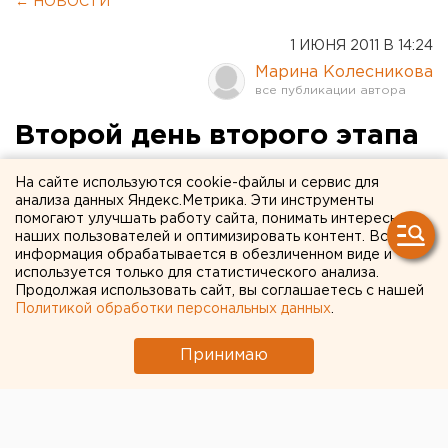
← НОВОСТИ
1 ИЮНЯ 2011 В 14:24
Марина Колесникова
Второй день второго этапа
опрессовок в
На сайте используются cookie-файлы и сервис для
Екатеринбурге выявил
анализа данных Яндекс.Метрика. Эти инструменты
помогают улучшать работу сайта, понимать интересы
восемь повреждений
наших пользователей и оптимизировать контент. Вся
информация обрабатывается в обезличенном виде и
теплосетей
используется только для статистического анализа.
Продолжая использовать сайт, вы соглашаетесь с нашей
Политикой обработки персональных данных
.
В ходе второго этапа гидравлических испытаний
теплотрасс повышенным давлением в
Принимаю
Екатеринбурге выявлено 8 повреждений,
сообщила агентству ЕАН пресс-секретарь ООО
«Свердловская теплоснабжающая компания»
Светлана Тимченко.