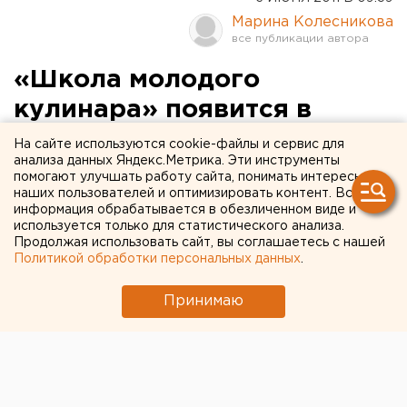
Марина Колесникова
«Школа молодого
кулинара» появится в
Малоистокском детдоме
На сайте используются cookie-файлы и сервис для
анализа данных Яндекс.Метрика. Эти инструменты
помогают улучшать работу сайта, понимать интересы
Курсы профориентации «Школа молодого
наших пользователей и оптимизировать контент. Вся
кулинара» будут организованы в Малоистокском
информация обрабатывается в обезличенном виде и
детдоме, сообщили агентству ЕАН в
используется только для статистического анализа.
Продолжая использовать сайт, вы соглашаетесь с нашей
департаменте информационной политики
Политикой обработки персональных данных
.
губернатора.
Принимаю
Курсы профориентации «Школа молодого
кулинара» будут организованы в Малоистокском
детдоме, сообщили агентству ЕАН в департаменте
информационной политики губернатора.
Такое решение приняло руководство министерства