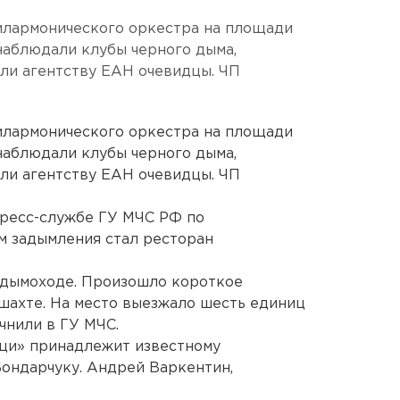
илармонического оркестра на площади
наблюдали клубы черного дыма,
ли агентству ЕАН очевидцы. ЧП
илармонического оркестра на площади
наблюдали клубы черного дыма,
ли агентству ЕАН очевидцы. ЧП
пресс-службе ГУ МЧС РФ по
м задымления стал ресторан
 дымоходе. Произошло короткое
шахте. На место выезжало шесть единиц
очнили в ГУ МЧС.
цци» принадлежит известному
ондарчуку. Андрей Варкентин,