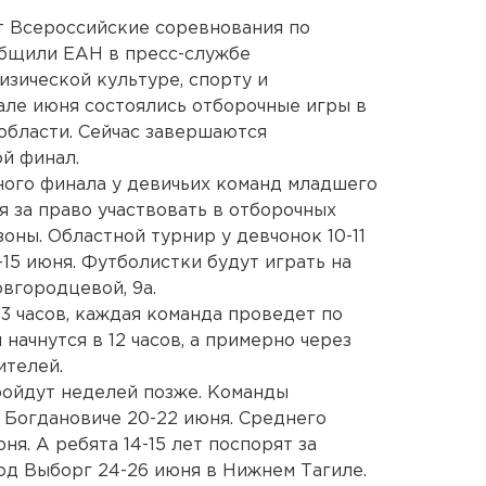
т Всероссийские соревнования по
ообщили ЕАН в пресс-службе
изической культуре, спорту и
чале июня состоялись отборочные игры в
области. Сейчас завершаются
ой финал.
ного финала у девичьих команд младшего
я за право участвовать в отборочных
оны. Областной турнир у девчонок 10-11
-15 июня. Футболистки будут играть на
вгородцевой, 9а.
13 часов, каждая команда проведет по
начнутся в 12 часов, а примерно через
ителей.
ройдут неделей позже. Команды
 Богдановиче 20-22 июня. Среднего
ня. А ребята 14-15 лет поспорят за
од Выборг 24-26 июня в Нижнем Тагиле.