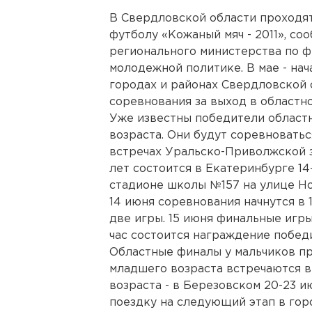
В Свердловской области проходя
футболу «Кожаный мяч - 2011», с
регионального министерства по ф
молодежной политике. В мае - на
городах и районах Свердловской 
соревнования за выход в областн
Уже известны победители област
возраста. Они будут соревноватьс
встречах Уральско-Приволжской з
лет состоится в Екатеринбурге 14
стадионе школы №157 на улице Но
14 июня соревнования начнутся в 
две игры. 15 июня финальные игры 
час состоится награждение побед
Областные финалы у мальчиков п
младшего возраста встречаются в
возраста - в Березовском 20-23 ию
поездку на следующий этап в гор