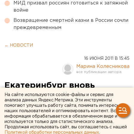
МИД призвал россиян готовиться к затяжной
войне
Возвращение смертной казни в России сочли
преждевременным
← НОВОСТИ
16 ИЮНЯ 2011 В 15:45
Марина Колесникова
Екатеринбург вновь
открывает «Малахитовую
На сайте используются cookie-файлы и сервис для
анализа данных Яндекс.Метрика. Эти инструменты
шкатулку»
помогают улучшать работу сайта, понимать интересы
наших пользователей и оптимизировать контент. Вся
информация обрабатывается в обезличенном виде и
В Центральном парке культуры и отдыха имени
используется только для статистического анализа.
В.В.Маяковского 25 июня пройдет ежегодный
Продолжая использовать сайт, вы соглашаетесь с нашей
Политикой обработки персональных данных
.