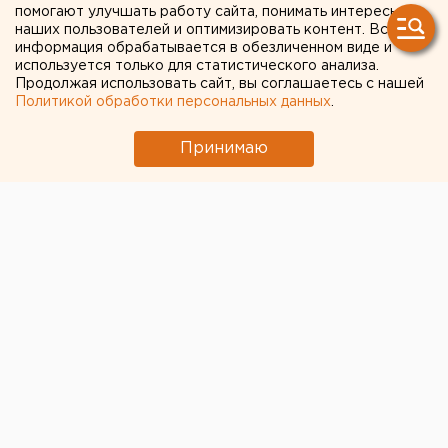
домой» «переехала» на
помогают улучшать работу сайта, понимать интересы
наших пользователей и оптимизировать контент. Вся
другую площадку
информация обрабатывается в обезличенном виде и
используется только для статистического анализа.
Продолжая использовать сайт, вы соглашаетесь с нашей
Благотворительная фотовыставка,
Политикой обработки персональных данных
.
организованная добровольцами, фондом
«Зоозащита» и детским продюсерским центром,
Принимаю
«переехала» в «Мегу» до 8 июля, сообщили
корреспонденту агентства ЕАН организаторы
проекта.
Благотворительная фотовыставка, организованная
добровольцами, фондом «Зоозащита» и детским
продюсерским центром, «переехала» в «Мегу» до 8
июля, сообщили корреспонденту агентства ЕАН
организаторы проекта.
Фотовыставка и благотворительная акция
стартовала в Екатеринбурге еще 1 июня. Портреты
четвероногих были размещены в одном из торговых