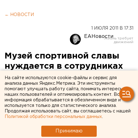
← НОВОСТИ
1 ИЮЛЯ 2011 В 17:31
ЕАНовости
Музей спортивной славы
нуждается в сотрудниках
На сайте используются cookie-файлы и сервис для
Набор штата объявлен в связи с грядущим
анализа данных Яндекс.Метрика. Эти инструменты
переездом музея в помещения Центрального
помогают улучшать работу сайта, понимать интересы
наших пользователей и оптимизировать контент. Вся
стадиона, сообщили ЕАН в пресс-службе
информация обрабатывается в обезличенном виде и
горадминистрации. Место под музей уже
используется только для статистического анализа.
определено. Теперь необходимо набрать штат
Продолжая использовать сайт, вы соглашаетесь с нашей
Политикой обработки персональных данных
.
сотрудников и подготовить условия для
размещения экспонатов.
Принимаю
Решение о переезде музея было принято в связи с