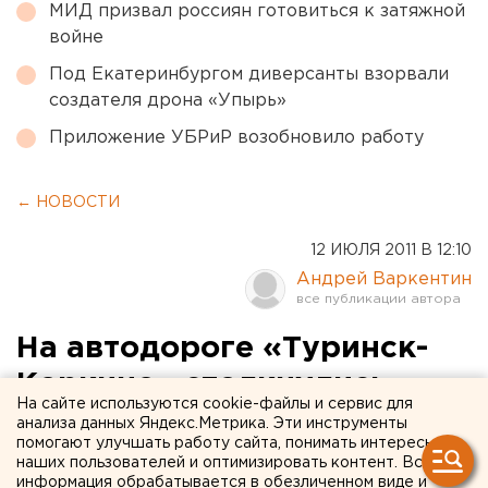
МИД призвал россиян готовиться к затяжной
войне
Под Екатеринбургом диверсанты взорвали
создателя дрона «Упырь»
Приложение УБРиР возобновило работу
← НОВОСТИ
12 ИЮЛЯ 2011 В 12:10
Андрей Варкентин
На автодороге «Туринск-
Коркино» столкнулись
На сайте используются cookie-файлы и сервис для
автобус и мотоблок
анализа данных Яндекс.Метрика. Эти инструменты
помогают улучшать работу сайта, понимать интересы
наших пользователей и оптимизировать контент. Вся
На Среднем Урале произошло очередное ДТП с
информация обрабатывается в обезличенном виде и