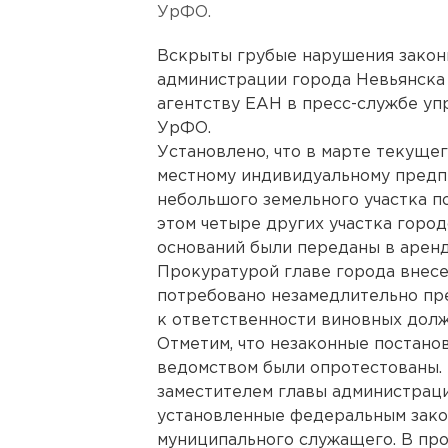
УрФО.
Вскрыты грубые нарушения закон
администрации города Невьянска
агентству ЕАН в пресс-службе уп
УрФО.
Установлено, что в марте текущег
местному индивидуальному пред
небольшого земельного участка п
этом четыре других участка горо
оснований были переданы в аренд
Прокуратурой главе города внесе
потребовано незамедлительно пре
к ответственности виновных долж
Отметим, что незаконные постан
ведомством были опротестованы. К
заместителем главы администрац
установленные федеральным зако
муниципального служащего. В пр