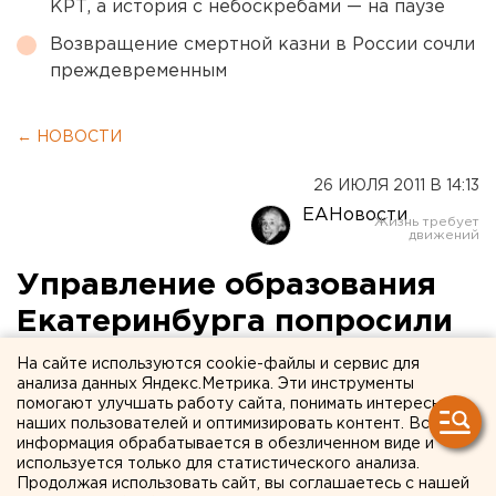
КРТ, а история с небоскребами — на паузе
Возвращение смертной казни в России сочли
преждевременным
← НОВОСТИ
26 ИЮЛЯ 2011 В 14:13
ЕАНовости
Управление образования
Екатеринбурга попросили
предоставить фотографии
На сайте используются cookie-файлы и сервис для
анализа данных Яндекс.Метрика. Эти инструменты
школьниц в неглиже
помогают улучшать работу сайта, понимать интересы
наших пользователей и оптимизировать контент. Вся
информация обрабатывается в обезличенном виде и
Как стало известно агентству ЕАН, на имя
используется только для статистического анализа.
начальника управления образования
Продолжая использовать сайт, вы соглашаетесь с нашей