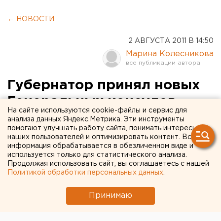
← НОВОСТИ
2 АВГУСТА 2011 В 14:50
Марина Колесникова
Губернатор принял новых
Генеральных консулов
На сайте используются cookie-файлы и сервис для
Вьетнама и Китая
анализа данных Яндекс.Метрика. Эти инструменты
помогают улучшать работу сайта, понимать интересы
наших пользователей и оптимизировать контент. Вся
Глава Свердловской области Александр Мишарин
информация обрабатывается в обезличенном виде и
принял новых Генеральных консулов Вьетнама и
используется только для статистического анализа.
Продолжая использовать сайт, вы соглашаетесь с нашей
Китая, сообщили агентству ЕАН в департаменте
Политикой обработки персональных данных
.
информационной политики губернатора.
Принимаю
Нгуен Куанг Винь прибыл на встречу с Александром
Мишариным по случаю вступления в должность