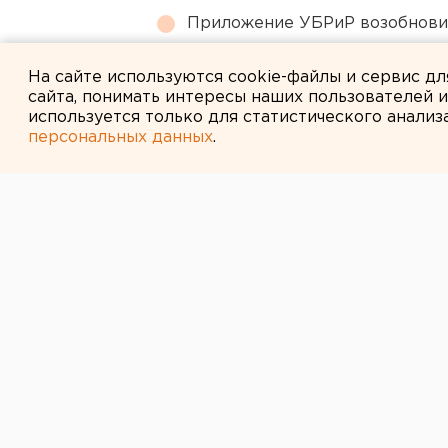
Приложение УБРиР возобнови
Режим БПЛА-опасности ввели
На сайте используются cookie-файлы и сервис д
сайта, понимать интересы наших пользователей 
используется только для статистического анализ
персональных данных
.
← НОВОСТИ
10 АВГУСТА 2011 В 11:40
Житель Туринс
не зарубил то
коллегу и полу
лет