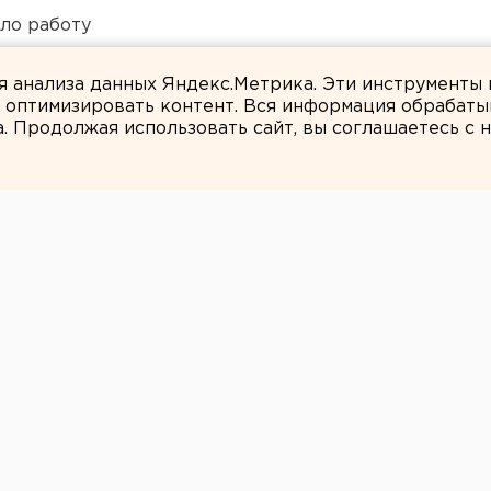
ло работу
 в Пермском крае
ля анализа данных Яндекс.Метрика. Эти инструменты
и оптимизировать контент. Вся информация обрабаты
а. Продолжая использовать сайт, вы соглашаетесь с
Андрей Варкентин
кого района чуть
пором своего
чил за это семь