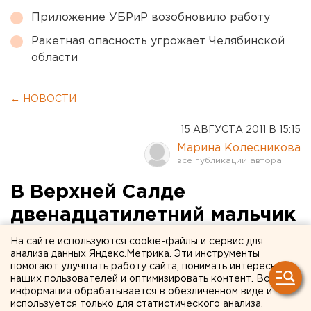
Приложение УБРиР возобновило работу
Ракетная опасность угрожает Челябинской
области
← НОВОСТИ
15 АВГУСТА 2011 В 15:15
Марина Колесникова
В Верхней Салде
двенадцатилетний мальчик
подвергся сексуальному
На сайте используются cookie-файлы и сервис для
анализа данных Яндекс.Метрика. Эти инструменты
насилию
помогают улучшать работу сайта, понимать интересы
наших пользователей и оптимизировать контент. Вся
информация обрабатывается в обезличенном виде и
На Среднем Урале за совершение насильственных
используется только для статистического анализа.