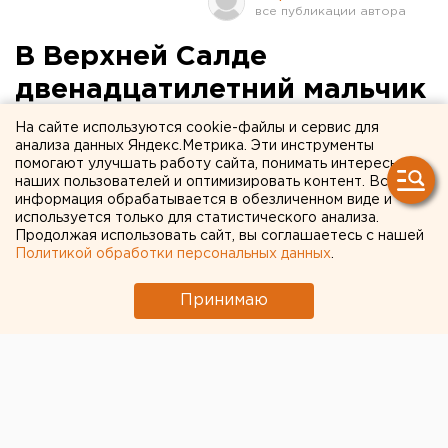
В Верхней Салде
двенадцатилетний мальчик
подвергся сексуальному
На сайте используются cookie-файлы и сервис для
анализа данных Яндекс.Метрика. Эти инструменты
насилию
помогают улучшать работу сайта, понимать интересы
наших пользователей и оптимизировать контент. Вся
информация обрабатывается в обезличенном виде и
На Среднем Урале за совершение насильственных
используется только для статистического анализа.
действий сексуального характера в отношении
Продолжая использовать сайт, вы соглашаетесь с нашей
малолетнего мальчика задержан 21-летний житель
Политикой обработки персональных данных
.
Верхней Салды, сообщили агентству ЕАН в СУ СК
РФ по Свердловской области.
Принимаю
В отношении 21-летнего неработающего жителя
Верхней Салды возбуждено уголовное дело по
статье 132 УК РФ «Насильственные действия
сексуального характера, совершенные в отношении
лица, не достигшего четырнадцатилетнего