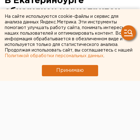
В Екатеринбурге
обнаружен наркопритон
На сайте используются cookie-файлы и сервис для
анализа данных Яндекс.Метрика. Эти инструменты
В Екатеринбурге обнаружена квартира, где
помогают улучшать работу сайта, понимать интересы
найдено множество сотовых телефонов и
наших пользователей и оптимизировать контент. Вся
информация обрабатывается в обезличенном виде и
шприцов с наркотическими веществами,
используется только для статистического анализа.
сообщили агентству ЕАН в пресс-службе УМВД
Продолжая использовать сайт, вы соглашаетесь с нашей
РФ Екатеринбурга.
Политикой обработки персональных данных
.
В Екатеринбурге обнаружена квартира, где найдено
Принимаю
множество сотовых телефонов и шприцов с
наркотическими веществами, сообщили агентству
ЕАН в пресс-службе УМВД РФ Екатеринбурга.
Ночью, 13 августа, в дежурную часть отдела полиции
поступило сообщение от гражданина Ф., который
рассказал, что около 3 часов ночи он выпивал
спиртные напитки в компании знакомых. Это было
около подъезда дома №15 по улице Кварцевая. Мимо
проходила компания мужчин, с которыми произошла