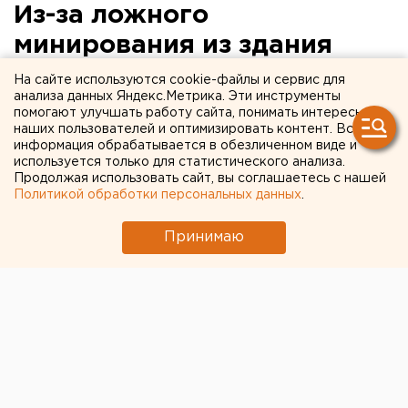
Из-за ложного
минирования из здания
Арбитражного суда
На сайте используются cookie-файлы и сервис для
анализа данных Яндекс.Метрика. Эти инструменты
эвакуировали более тысячи
помогают улучшать работу сайта, понимать интересы
наших пользователей и оптимизировать контент. Вся
человек
информация обрабатывается в обезличенном виде и
используется только для статистического анализа.
Из здания Арбитражного суда в Екатеринбурге
Продолжая использовать сайт, вы соглашаетесь с нашей
Политикой обработки персональных данных
.
сегодня было эвакуировано более тысячи
человек, сообщили агентству ЕАН в пресс-
Принимаю
группе УМВД РФ по Екатеринбургу.
Из здания Арбитражного суда в Екатеринбурге
сегодня было эвакуировано более тысячи человек,
сообщили агентству ЕАН в пресс-группе УМВД РФ
по Екатеринбургу.
Сотрудники всех оперативных служб Екатеринбурга
выехали на Шарташскую, 4, где расположен