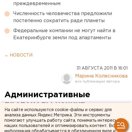
преждевременным
Численность человечества предложили
постепенно сократить ради планеты
Федеральные компании не могут найти в
Екатеринбурге земли под апартаменты
← НОВОСТИ
31 АВГУСТА 2011 В 16:01
Марина Колесникова
Административные
протоколы начнут
На сайте используются cookie-файлы и сервис для
составлять органы
анализа данных Яндекс.Метрика. Эти инструменты
помогают улучшать работу сайта, понимать интересы
местного самоуправления
наших пользователей и оптимизировать контент. Вся
информация обрабатывается в обезличенном виде и