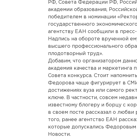
РФ, Совета Федерации РФ, Россий
академии образования, Российско
победителем в номинации «Ректор
государственного экономического
агентству ЕАН сообщили в пресс-
Надпись на обороте врученной ему
высшего профессионального обра
плодотворный труд».
Добавим, что организатором данн
академия качества и маркетинга 
Совета конкурса. Стоит напомнить
Федорова чаще фигурирует в СМИ
достижениях вуза или самого рек
ключе. В частности, совсем недав
известному блогеру и борцу с ко
в своем
посте
рассказал о любви р
того, ранее
агентство ЕАН расска
которые допускались Федоровым в
Новости.