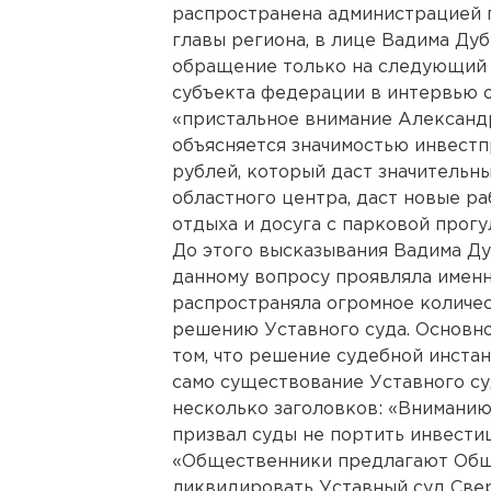
распространена администрацией г
главы региона, в лице Вадима Ду
обращение только на следующий 
субъекта федерации в интервью о
«пристальное внимание Александ
объясняется значимостью инвест
рублей, который даст значительн
областного центра, даст новые р
отдыха и досуга с парковой прогу
До этого высказывания Вадима Д
данному вопросу проявляла именн
распространяла огромное количе
решению Уставного суда. Основно
том, что решение судебной инстан
само существование Уставного су
несколько заголовков: «Внимани
призвал суды не портить инвести
«Общественники предлагают Общ
ликвидировать Уставный суд Све