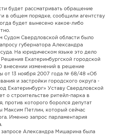
сти будет рассматривать обращение
ти в общем порядке, сообщили агентству
когда будет вынесено какое-либо
тно.
ым Судом Свердловской области было
запросу губернатора Александра
суда. На юридическом языке это дело
8 Решения Екатеринбургской городской
«О внесении изменений в решение
 от 13 ноября 2007 года № 68/48 «Об
ания и застройки городского округа -
род Екатеринбург» Уставу Свердловской
дет о строительстве ритейл-парка в
я, против которого боролся депутат
ы Максим Петлин, который сейчас
га. Именно запрос парламентария
.
о запросе Александра Мишарина была