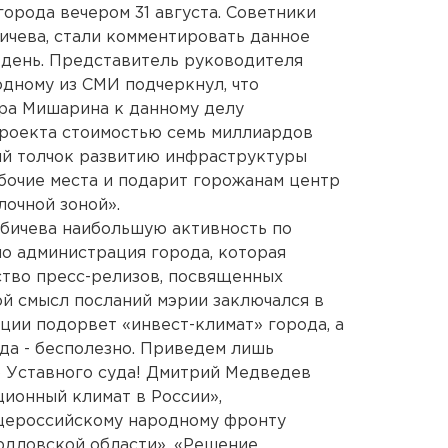
орода вечером 31 августа. Советники
бичева, стали комментировать данное
день. Представитель руководителя
дному из СМИ подчеркнул, что
ра Мишарина к данному делу
проекта стоимостью семь миллиардов
ый толчок развитию инфраструктуры
абочие места и подарит горожанам центр
лочной зоной».
убичева наибольшую активность по
о администрация города, которая
ство пресс-релизов, посвященных
й смысл посланий мэрии заключался в
ции подорвет «инвест-климат» города, а
да - бесполезно. Приведем лишь
ю Уставного суда! Дмитрий Медведев
ционный климат в России»,
ероссийскому народному фронту
рдловской области», «Решение