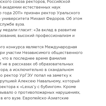
ского союза ректоров, Российской
й академии естественных наук
 года 2011» признан ректор Уральского
 университета Михаил Федоров. Об этом
службе вуза.
 медали гласит: «За вклад в развитие
зования, высокий профессионализм и
ого конкурса является Международная
при участии Независимого общественного
, что в последнее время фамилия
 не в рассказах об образовательных
тора, а исключительно в скандальном
но ректор УрГЭУ попал на заметку к
ррупцией Алексею Навальному, который
ектора к «Lexus’у с бубингом». Кроме
зывало
о противопожарных нарушениях,
 его вузе. Европейско-Азиатские