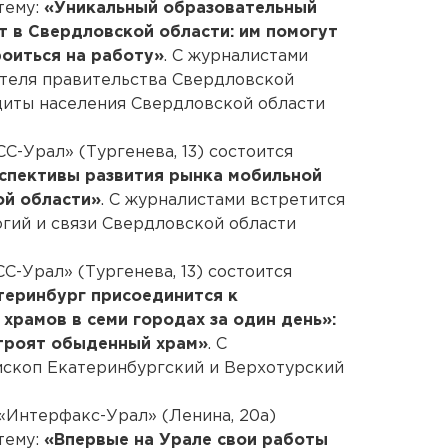
тему:
«Уникальный образовательный
т в Свердловской области: им помогут
троиться на работу»
. С журналистами
ателя правительства Свердловской
щиты населения Свердловской области
С-Урал» (Тургенева, 13) состоится
спективы развития рынка мобильной
ой области»
. С журналистами встретится
гий и связи Свердловской области
С-Урал» (Тургенева, 13) состоится
теринбург присоединится к
рамов в семи городах за один день»:
строят обыденный храм»
. С
ископ Екатеринбургский и Верхотурский
 «Интерфакс-Урал» (Ленина, 20а)
тему:
«Впервые на Урале свои работы