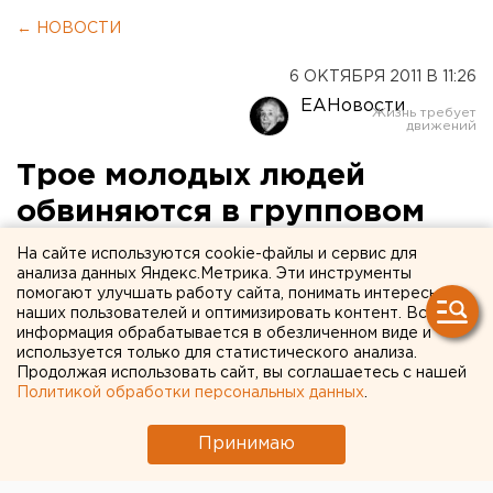
← НОВОСТИ
6 ОКТЯБРЯ 2011 В 11:26
ЕАНовости
Трое молодых людей
обвиняются в групповом
убийстве в Екатеринбурге
На сайте используются cookie-файлы и сервис для
анализа данных Яндекс.Метрика. Эти инструменты
помогают улучшать работу сайта, понимать интересы
Следственным отделом по Ленинскому району
наших пользователей и оптимизировать контент. Вся
Екатеринбурга СУ СК России по Свердловской
информация обрабатывается в обезличенном виде и
области предъявлено обвинение трем жителям в
используется только для статистического анализа.
Продолжая использовать сайт, вы соглашаетесь с нашей
совершении убийства группой лиц по
Политикой обработки персональных данных
.
предварительному сговору, сообщили в пресс-
службе ведомства.
Принимаю
Следственным отделом по Ленинскому району