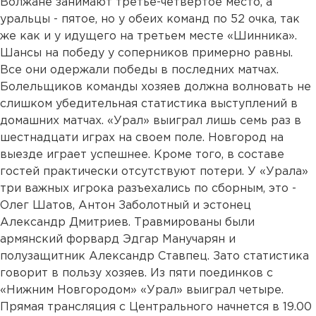
Волжане занимают третье-четвертое место, а
уральцы - пятое, но у обеих команд по 52 очка, так
же как и у идущего на третьем месте «Шинника».
Шансы на победу у соперников примерно равны.
Все они одержали победы в последних матчах.
Болельщиков команды хозяев должна волновать не
слишком убедительная статистика выступлений в
домашних матчах. «Урал» выиграл лишь семь раз в
шестнадцати играх на своем поле. Новгород на
выезде играет успешнее. Кроме того, в составе
гостей практически отсутствуют потери. У «Урала»
три важных игрока разъехались по сборным, это -
Олег Шатов, Антон Заболотный и эстонец
Александр Дмитриев. Травмированы были
армянский форвард Эдгар Манучарян и
полузащитник Александр Ставпец. Зато статистика
говорит в пользу хозяев. Из пяти поединков с
«Нижним Новгородом» «Урал» выиграл четыре.
Прямая трансляция с Центрального начнется в 19.00