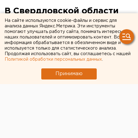
В Свердловской области
сокращены сроки
На сайте используются cookie-файлы и сервис для
анализа данных Яндекс.Метрика. Эти инструменты
проведения прививочной
помогают улучшать работу сайта, понимать интересы
наших пользователей и оптимизировать контент. Вся
кампании
информация обрабатывается в обезличенном виде и
используется только для статистического анализа.
Продолжая использовать сайт, вы соглашаетесь с нашей
Главный государственный санитарный врач
Политикой обработки персональных данных
.
Свердловской области Сергей Кузьмин
ужесточил сроки проведения прививочной
Принимаю
кампании против гриппа, сообщили агентству
ЕАН в пресс-службе Управления
Роспотребнадзора.
Главный государственный санитарный врач
Свердловской области Сергей Кузьмин ужесточил
сроки проведения прививочной кампании против
гриппа, сообщили агентству ЕАН в пресс-службе
Управления Роспотребнадзора.