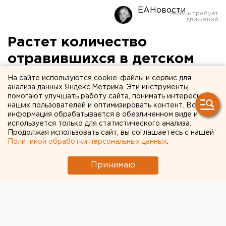
ЕАНовости
Растет количество
отравившихся в детском
саду Невьянска
На сайте используются cookie-файлы и сервис для
анализа данных Яндекс.Метрика. Эти инструменты
помогают улучшать работу сайта, понимать интересы
Количество госпитализированных детей в
наших пользователей и оптимизировать контент. Вся
Невьянском городском округе увеличилось,
информация обрабатывается в обезличенном виде и
сообщили агентству ЕАН в пресс-службе ГУ
используется только для статистического анализа.
Продолжая использовать сайт, вы соглашаетесь с нашей
МЧС РФ по Свердловской области.
Политикой обработки персональных данных
.
Количество госпитализированных детей в
Принимаю
Невьянском городском округе увеличилось,
сообщили агентству ЕАН в пресс-службе ГУ МЧС
РФ по Свердловской области.
На 10.00 7 октября признаки отравления
зарегистрированы уже у 79 человек, 76 из которых