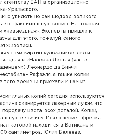
и агентству ЕАН в организационно-
ка-Уральского.
можно увидеть не сам шедевр великого
ь его факсимильную копию. Настоящая
и «невыездная». Эксперты пришли к
асны для этого, пожалуй, самого
ия живописи.
звестных картин художников эпохи
конда» и «Мадонна Литта» (часто
аденцем») Леонардо да Винчи,
естабиле» Рафаэля, а также копии
 того времени приехали к нам из
аксимильных копий сегодня используются
артина сканируется лазерным лучом, что
передачу цвета, всех деталей. Копии,
ральную величину. Исключение - фреска
нал которой находится в Ватикане и
00 сантиметров. Юлия Белеева,