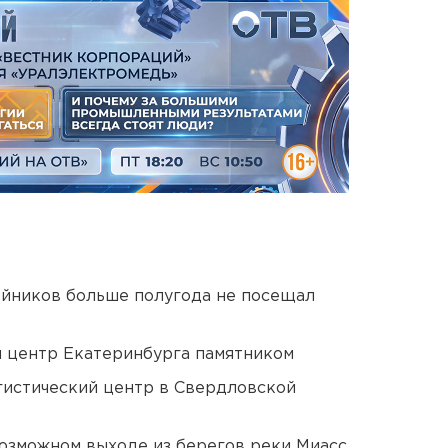
йников больше полугода не посещал
й центр Екатеринбурга памятником
гистический центр в Свердловской
озможном выходе из берегов реки Миасс