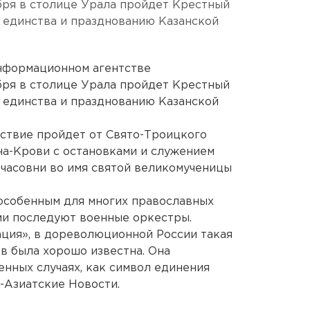
бря в столице Урала пройдет Крестный
 единства и празднованию Казанской
нформационном агентстве
бря в столице Урала пройдет Крестный
 единства и празднованию Казанской
ествие пройдет от Свято-Троицкого
на-Крови с остановками и служением
 часовни во имя святой великомученицы
 особенным для многих православных
ми последуют военные оркестры.
ация», в дореволюционной России такая
в была хорошо известна. Она
енных случаях, как символ единения
о-Азиатские Новости.