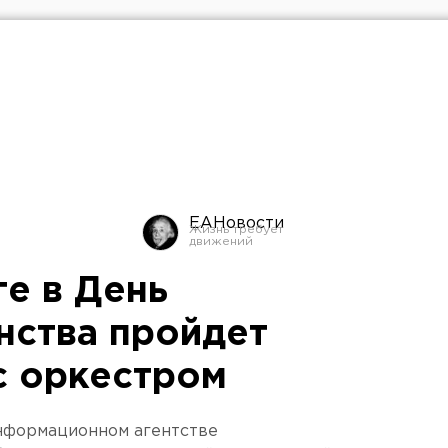
ЕАНовости
ге в День
нства пройдет
с оркестром
нформационном агентстве