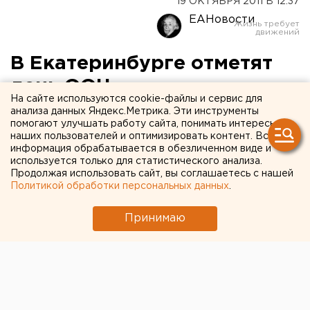
19 ОКТЯБРЯ 2011 В 12:37
ЕАНовости
В Екатеринбурге отметят
день ООН
На сайте используются cookie-файлы и сервис для
анализа данных Яндекс.Метрика. Эти инструменты
Как рассказали агентству ЕАН в библиотеке
помогают улучшать работу сайта, понимать интересы
Белинского, в отделе литературы на
наших пользователей и оптимизировать контент. Вся
информация обрабатывается в обезличенном виде и
иностранных языках 21 октября начнет работать
используется только для статистического анализа.
выставка книг на русском, английском, немецком
Продолжая использовать сайт, вы соглашаетесь с нашей
и французском языках, посвященная истории и
Политикой обработки персональных данных
.
деятельности ООН.
Принимаю
Как рассказали агентству ЕАН в библиотеке
Белинского, в отделе литературы на иностранных
языках 21 октября начнет работать выставка книг на
русском, английском, немецком и французском
языках, посвященная истории и деятельности ООН.