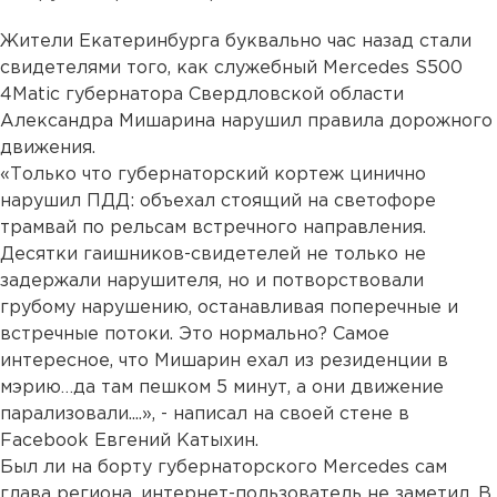
Жители Екатеринбурга буквально час назад стали
свидетелями того, как служебный Mercedes S500
4Matic губернатора Свердловской области
Александра Мишарина нарушил правила дорожного
движения.
«Только что губернаторский кортеж цинично
нарушил ПДД: объехал стоящий на светофоре
трамвай по рельсам встречного направления.
Десятки гаишников-свидетелей не только не
задержали нарушителя, но и потворствовали
грубому нарушению, останавливая поперечные и
встречные потоки. Это нормально? Самое
интересное, что Мишарин ехал из резиденции в
мэрию…да там пешком 5 минут, а они движение
парализовали....», - написал на своей стене в
Facebook Евгений Катыхин.
Был ли на борту губернаторского Mercedes сам
глава региона, интернет-пользователь не заметил. В