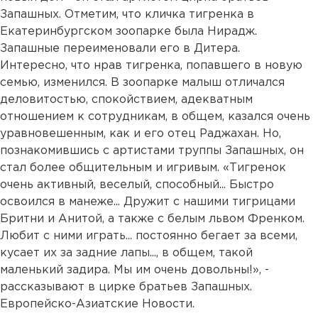
Запашных. Отметим, что кличка тигренка в
Екатеринбургском зоопарке была Нирадж.
Запашные переименовали его в Дитера.
Интересно, что нрав тигренка, попавшего в новую
семью, изменился. В зоопарке малыш отличался
деловитостью, спокойствием, адекватным
отношением к сотрудникам, в общем, казался очень
уравновешенным, как и его отец Раджахан. Но,
познакомившись с артистами труппы Запашных, он
стал более общительным и игривым. «Тигренок
очень активный, веселый, способный... Быстро
освоился в манеже... Дружит с нашими тигрицами
Бритни и Анитой, а также с белым львом Френком.
Любит с ними играть... постоянно бегает за всеми,
кусает их за задние лапы..., в общем, такой
маленький задира. Мы им очень довольны!», -
рассказывают в цирке братьев Запашных.
Европейско-Азиатские Новости.