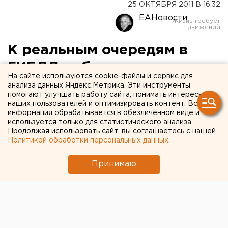
25 ОКТЯБРЯ 2011 В 16:32
ЕАНовости
К реальным очередям в
ГИБДД добавились
На сайте используются cookie-файлы и сервис для
виртуальные
анализа данных Яндекс.Метрика. Эти инструменты
помогают улучшать работу сайта, понимать интересы
наших пользователей и оптимизировать контент. Вся
В управлении ГИБДД по Свердловской области
информация обрабатывается в обезличенном виде и
подсчитали, сколько заявок на электронные
используется только для статистического анализа.
Продолжая использовать сайт, вы соглашаетесь с нашей
услуги поступило в ведомство от жителей.
Политикой обработки персональных данных
.
В управлении ГИБДД по Свердловской области
Принимаю
подсчитали, сколько заявок на электронные услуги
поступило в ведомство от жителей.
Напомним, электронная запись на услуги
прохождения гостехосмотра, регистрацию
транспортных средств и получение водительских