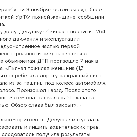
ринбурга 8 ноября состоится судебное
денткой УрФУ пьяной женщине, сообщили
а.
у делу. Девушку обвиняют по статье 264
ого движения и эксплуатации
редусмотренное частью первой
неосторожности смерть человека».
ма обвиняемая, ДТП произошло 7 мая в
. «Пьяная пожилая женщина (1,3
ви) перебегала дорогу на красный свет
ала из-за машины под колеса автомобиля,
олосе. Произошел наезд. После этого
к. Затем она скончалась. Я ехала на
ью. Обзор слева был закрыт», -
льном приговоре. Девушке могут дать
рафовать и лишить водительских прав.
я следователь получила результаты