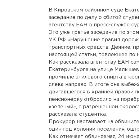
В Кировском районном суде Екате
заседание по делу о сбитой сту
агентству ЕАН в пресс-службе суд
Это уже третье заседание по этом
УК РФ «Нарушение правил дорожн
транспортных средств. Деяние, п
настоящей статьи, повлекшее по 
Как рассказала агентству ЕАН са
Екатеринбурге на улице Малышева
промилле этилового спирта в кро
слева направо. В итоге она выбеж
двигавшегося в крайней правой п
пенсионерку отбросило на поребри
«зеленый», с разрешенной скорост
рассказала студентка.
Прокурор настаивает на обвините
один год колонии-поселения, ошт
Как отмечает обвиняемая, 24 июн