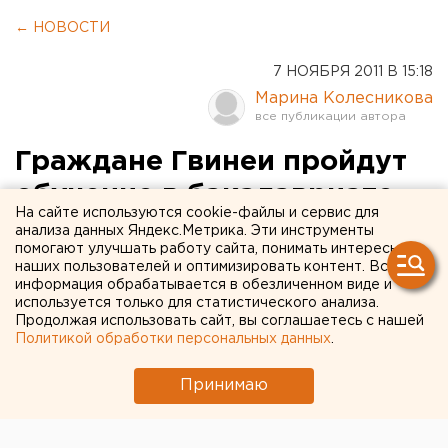
← НОВОСТИ
7 НОЯБРЯ 2011 В 15:18
Марина Колесникова
Граждане Гвинеи пройдут
обучение в бакалавриате
На сайте используются cookie-файлы и сервис для
УрФУ
анализа данных Яндекс.Метрика. Эти инструменты
помогают улучшать работу сайта, понимать интересы
наших пользователей и оптимизировать контент. Вся
В Уральском федеральном университете будут
информация обрабатывается в обезличенном виде и
учиться 22 гражданина Гвинеи, сообщили
используется только для статистического анализа.
Продолжая использовать сайт, вы соглашаетесь с нашей
агентству ЕАН в пресс-службе вуза.
Политикой обработки персональных данных
.
В Уральском федеральном университете будут
Принимаю
учиться 22 гражданина Гвинеи, сообщили агентству
ЕАН в пресс-службе вуза.
Ребята целый год будут изучать русский язык на