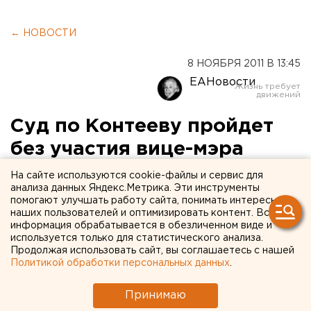
← НОВОСТИ
8 НОЯБРЯ 2011 В 13:45
ЕАНовости
Суд по Контееву пройдет
без участия вице-мэра
Екатеринбурга
На сайте используются cookie-файлы и сервис для
анализа данных Яндекс.Метрика. Эти инструменты
помогают улучшать работу сайта, понимать интересы
Завтра 9 ноября в 9.30 в Свердловском областном
наших пользователей и оптимизировать контент. Вся
суде состоится очередное заседание по делу вице-
информация обрабатывается в обезличенном виде и
мэра Виктора Контеева, сообщили агентству ЕАН в
используется только для статистического анализа.
Продолжая использовать сайт, вы соглашаетесь с нашей
пресс-службе суда. Инстанция рассмотрит жалобу
Политикой обработки персональных данных
.
адвокатов на решение Верх-Исетского районного
суда Екатеринбурга о продлении меры пресечения
Принимаю
Виктору Контееву.