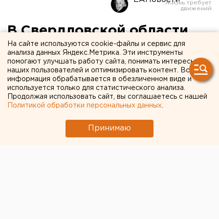
В Свердловской области
закрылись избирательные
На сайте используются cookie-файлы и сервис для
анализа данных Яндекс.Метрика. Эти инструменты
участки
помогают улучшать работу сайта, понимать интересы
наших пользователей и оптимизировать контент. Вся
информация обрабатывается в обезличенном виде и
Голосование на выборах на Среднем Урале
используется только для статистического анализа.
Продолжая использовать сайт, вы соглашаетесь с нашей
завершено.
Политикой обработки персональных данных
.
Только что - в 20.00 - по всему региону закрылись
Принимаю
избирательные участки. Новые данные по явке
станут известны в 21.30. Однако, по оценке
председателя Облизбиркома, она не превысит 45
процентов. Первые результаты по выборам в
Госдуму и Законодательное собрание появятся уже
завтра ночью - около 1.00. Европейско-Азиатские
Новости.