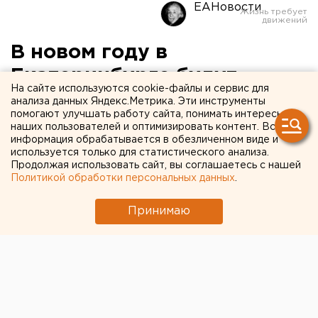
ЕАНовости
В новом году в
Екатеринбурге будут
На сайте используются cookie-файлы и сервис для
заменены 120 лифтов
анализа данных Яндекс.Метрика. Эти инструменты
помогают улучшать работу сайта, понимать интересы
наших пользователей и оптимизировать контент. Вся
В 2012 году за счет бюджета Екатеринбурга будет
информация обрабатывается в обезличенном виде и
заменено более 120 подъемных механизмов,
используется только для статистического анализа.
Продолжая использовать сайт, вы соглашаетесь с нашей
сообщили агентству ЕАН в пресс-службе мэрии.
Политикой обработки персональных данных
.
В столице Урала продолжается процесс замены
Принимаю
лифтов в жилых зданиях. Необходимость этого
решения связана с высоким износом лифтовых
механизмов во многих жилых объектах уральской
столицы.
Стоит отметить, что за несколько лет реализации
муниципальной программы удалось заменить более