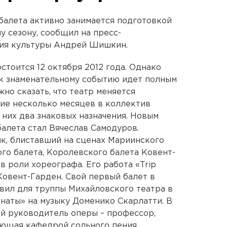
балета активно занимается подготовкой
му сезону, сообщил на пресс-
ия культуры Андрей Шишкин.
стоится 12 октября 2012 года. Однако
 к знаменательному событию идет полным
но сказать, что театр меняется
ие несколько месяцев в коллектив
 них два знаковых назначения. Новым
алета стал Вячеслав Самодуров.
к, блиставший на сценах Мариинского
ого балета, Королевского балета Ковент-
в роли хореографа. Его работа «Trip
Ковент-Гарден. Свой первый балет в
вил для труппы Михайловского театра в
онаты» на музыку Доменико Скарлатти. В
й руководитель оперы – профессор,
ующая кафедрой сольного пения