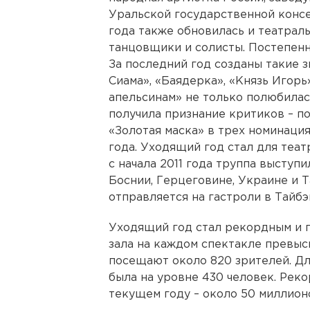
Уральской государственной консе
года также обновилась и театрал
танцовщики и солисты. Постепенн
За последний год созданы такие 
Сиама», «Баядерка», «Князь Игорь
апельсинам» не только полюбилас
получила признание критиков – п
«Золотая маска» в трех номинациях
года. Уходящий год стал для теат
с начала 2011 года труппа выступи
Боснии, Герцеговине, Украине и Т
отправляется на гастроли в Тайбэ
Уходящий год стал рекордным и п
зала на каждом спектакле превыс
посещают около 820 зрителей. Дл
была на уровне 430 человек. Рек
текущем году – около 50 миллионо