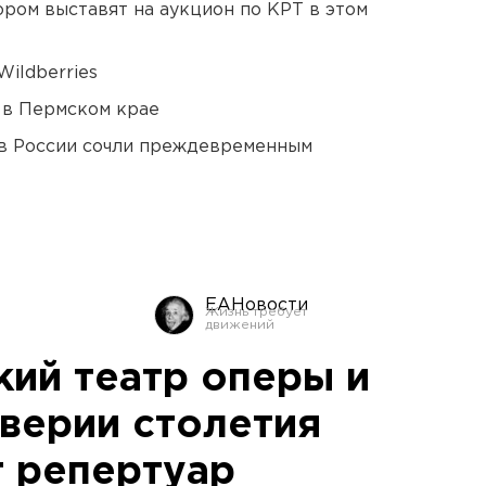
ором выставят на аукцион по КРТ в этом
ildberries
 в Пермском крае
в России сочли преждевременным
ЕАНовости
кий театр оперы и
дверии столетия
 репертуар