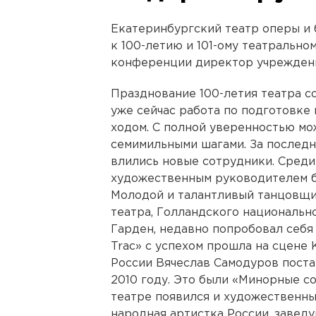
Екатеринбургский театр оперы и 
к 100-летию и 101-ому театрально
конференции директор учрежден
Празднование 100-летия театра со
уже сейчас работа по подготовке
ходом. С полной уверенностью мож
семимильными шагами. За последн
влились новые сотрудники. Среди
художественным руководителем б
Молодой и талантливый танцовщи
театра, Голландского национальн
Гарден, недавно попробовал себя 
Trac» с успехом прошла на сцене 
России Вячеслав Самодуров поста
2010 году. Это были «Минорные с
театре появился и художественны
народная артистка России, завед