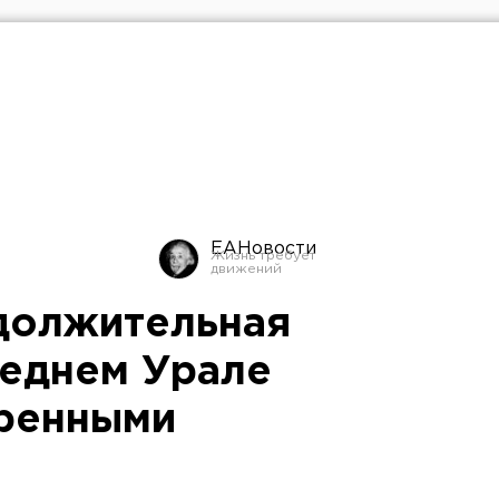
ЕАНовости
должительная
реднем Урале
еренными