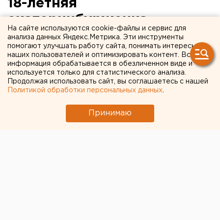
18-летняя
екатеринбурженка
На сайте используются cookie-файлы и сервис для
выехала на «встречку»:
анализа данных Яндекс.Метрика. Эти инструменты
помогают улучшать работу сайта, понимать интересы
двое пострадавших
наших пользователей и оптимизировать контент. Вся
информация обрабатывается в обезличенном виде и
используется только для статистического анализа.
Сегодня, 15 декабря, в 7.10 в Октябрьском районе
Продолжая использовать сайт, вы соглашаетесь с нашей
Екатеринбурга произошло дорожно-
Политикой обработки персональных данных
.
транспортное происшествие с несколькими
пострадавшими, сообщили агентству ЕАН в
Принимаю
пресс-службе ГИБДД города.
Сегодня, 15 декабря, в 7.10 в Октябрьском районе
Екатеринбурга произошло дорожно-транспортное
происшествие с несколькими пострадавшими,
сообщили агентству ЕАН в пресс-службе ГИБДД
города.
На девятом километре Сибирского тракта водитель
автомашины ВАЗ-21099, двигаясь в сторону города