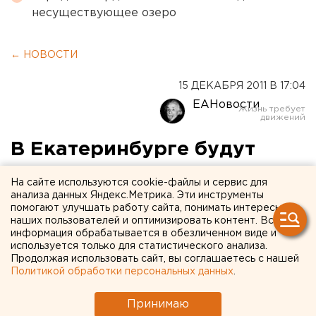
несуществующее озеро
← НОВОСТИ
15 ДЕКАБРЯ 2011 В 17:04
ЕАНовости
В Екатеринбурге будут
судить наркомана,
На сайте используются cookie-файлы и сервис для
наехавшего на
анализа данных Яндекс.Метрика. Эти инструменты
помогают улучшать работу сайта, понимать интересы
полпредство
наших пользователей и оптимизировать контент. Вся
информация обрабатывается в обезличенном виде и
используется только для статистического анализа.
Прокуратура Ленинского района Екатеринбурга
Продолжая использовать сайт, вы соглашаетесь с нашей
утвердила обвинительное заключение 30-
Политикой обработки персональных данных
.
летнему Павлу Моисееву, сообщили агентству
ЕАН в пресс-службе Областной прокуратуры.
Принимаю