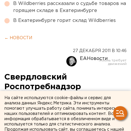
В Wildberries рассказали о судьбе товаров на
горящем складе в Екатеринбурге
В Екатеринбурге горит склад Wildberries
← НОВОСТИ
27 ДЕКАБРЯ 2011 В 10:46
ЕАНовости
Свердловский
Роспотребнадзор
забраковал сливочное
На сайте используются cookie-файлы и сервис для
анализа данных Яндекс.Метрика. Эти инструменты
масло
помогают улучшать работу сайта, понимать интересы
наших пользователей и оптимизировать контент. Вся
информация обрабатывается в обезличенном виде и
Управлением Роспотребнадзора по
используется только для статистического анализа.
Свердловской области проведен анализ
Продолжая использовать сайт, вы соглашаетесь с нашей